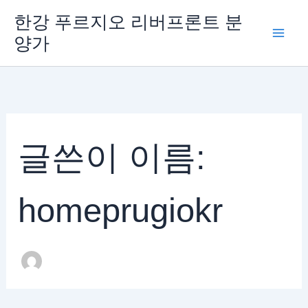
검
콘
한강 푸르지오 리버프론트 분
색
텐
대
양가
츠
상
로
건
너
뛰
기
글쓴이 이름:
homeprugiokr